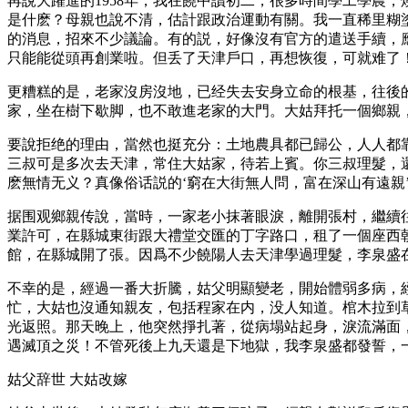
再說大躍進的1958年，我在饒中讀初二，很多時間學工學農
是什麽？母親也說不清，估計跟政治運動有關。我一直稀里糊塗
的消息，招來不少議論。有的説，好像沒有官方的遣送手續，
只能能從頭再創業啦。但丢了天津戶口，再想恢復，可就难了
更糟糕的是，老家沒房沒地，已经失去安身立命的根基，往後
家，坐在樹下歇脚，也不敢進老家的大門。大姑拜托一個鄉親
要說拒绝的理由，當然也挺充分：土地農具都已歸公，人人都
三叔可是多次去天津，常住大姑家，待若上賓。你三叔理髮，
麽無情无义？真像俗话説的‘窮在大街無人問，富在深山有遠親’
据围观鄉親传說，當時，一家老小抹著眼淚，離開張村，繼續
業許可，在縣城東街跟大禮堂交匯的丁字路口，租了一個座西
館，在縣城開了張。因爲不少饒陽人去天津學過理髮，李泉盛
不幸的是，經過一番大折騰，姑父明顯變老，開始體弱多病，
忙，大姑也沒通知親友，包括程家在内，没人知道。棺木拉到
光返照。那天晚上，他突然掙扎著，從病塌站起身，淚流滿面
遇滅頂之災！不管死後上九天還是下地獄，我李泉盛都發誓，
姑父辞世 大姑改嫁