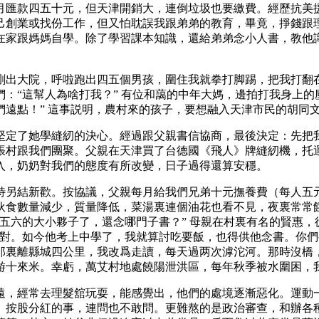
月匯款四五十元，但天津開銷大，連倒垃圾也要繳費。經歷抗美
己創業或找份工作，但又怕耽誤我跟弟弟的教育，畢竟，掙錢跟
在家跟媽媽自學。除了學習課本知識，還給弟弟念小人書，教他
剛出大院，呼啦跑出四五個男孩，圍住我就拳打脚踢，把我打翻
：“這幫人為啥打我？” 有位和藹的中年大媽，邊拍打我身上的
遠點！” 這事説明，農村來的孩子，要想融入天津市民的胡同
堅定了她學縫紉的決心。經過跟父親書信協商，最後決定：先把
回張村跟我們團聚。父親在天津買了台德國《飛人》牌縫紉機，
入，奶奶對我們的態度有所改變，日子過得還算安穩。
浩特另結新歡。按協議，父親每月給我們兄弟十元撫養費（每人五元
的伙食數量減少，質量降低，菜湯裏連個油花也看不見，夜裏常
五六的大小夥子了，還念哪門子書？” 母親在村裏有名的賢惠
對。如今他考上中學了，我就算討吃要飯，也得供他念書。你們
那裏離縣城四公里，我改爲走讀，每天過两次滹沱河。那時沒橋
游十來米。幸虧，萬艾村地處饒陽泄洪區，每年秋季被水圍困，
遠，經常去理髮舘玩耍，能感覺出，他們的處境逐漸惡化。運動
。按股分紅的事，連問也不敢問。更難熬的是政治審查，和辦各