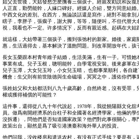
姑父去世後，大姑發愁怎麽撫養三個孩子。經親友勸説和反復
人正直，勤勞能幹，人緣口碑好。經媒人介紹，雙方同意結婚。
中西文化的差別。在西方，無論談話還是寫作，絕對不能拿別
瞎子，李胖子，張瘸子，謝大脚，等等，隨便叫，不但代替大
視，我看也不一定。许多情况下，反而有親近感。起碼在大姑
就這樣，大姑帶著三個孩子，搬到張弛村的新家。婚後，家庭
惠，生活過得去，基本解決了溫飽問題。到改革開放年代，孩
長女玉榮跟本村青年維子結婚，生活美滿，生有一子。可惜她
事業有成。兒子玉根，聰明能幹，自學電視安裝。後來參軍在
兒子玉潭，大女兒玉玲，小女兒玉晴， 也都事業順利，各自
機會；生父則有前世陰德與生命磁場，冥冥之中，護佑你們事
張姓姑父和大姑都活到八九十歲高齡，自然終老，沒有受罪，
權或獲得補償的可能性？
這件事，還得從八九十年代說起，1978年，我從饒陽縣文化
員。做爲南開經濟系的台柱子和全國著名經濟學家，他倆的學
沒拆遷），問他們是否知道國家政策？他們對此事很關心，專
政策出台，顯然是爲了吸引港澳臺和海外華人的投資。
他們问我，没收楼房和遣送农村，有没有正式手续？要是有，