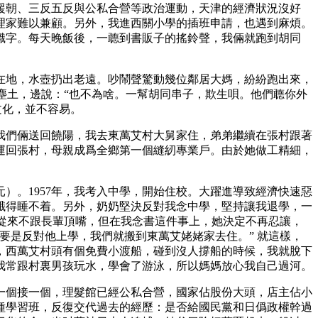
援朝、三反五反與公私合營等政治運動，天津的經濟狀況沒好
理家難以兼顧。另外，我進西關小學的插班申請，也遇到麻煩。
識字。每天晚飯後，一聼到書販子的搖鈴聲，我倆就跑到胡同
在地，水壺扔出老遠。吵鬧聲驚動幾位鄰居大媽，紛紛跑出來，
塵土，邊說：“也不為啥。一幫胡同串子，欺生唄。他們聼你外
文化，並不容易。
我們倆送回饒陽，我去東萬艾村大舅家住，弟弟繼續在張村跟著
托運回張村，母親成爲全鄉第一個縫紉專業戶。由於她做工精細，
）。1957年，我考入中學，開始住校。大躍進導致經濟快速惡
常餓得睡不着。另外，奶奶堅決反對我念中學，堅持讓我退學，一
，從來不跟長輩頂嘴，但在我念書這件事上，她決定不再忍讓，
要是反對他上學，我們就搬到東萬艾姥姥家去住。” 就這樣，
，西萬艾村頭有個免費小渡船，碰到沒人撐船的時候，我就脫下
我常跟村裏男孩玩水，學會了游泳，所以媽媽放心我自己過河。
一個接一個，理髮館已經公私合營，國家佔股份大頭，店主佔小
種學習班，反復交代過去的經歷：是否給國民黨和日僞政權幹過