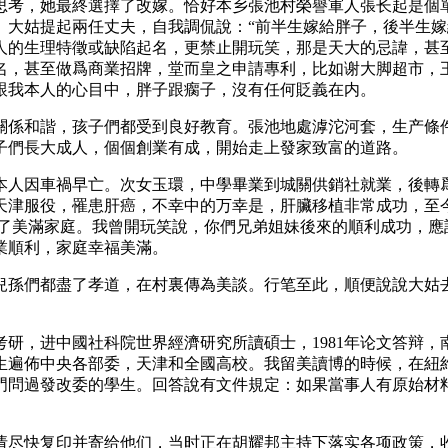
思考，她最終選擇了改嫁。恰好本乡張池村榮譽軍人張长起是個
大姑提起兩任丈夫，自我調侃說：“前半生嫁給胖子，後半生嫁
人的生理特徵或缺陷起名，更禁止開玩笑，那是天大的忌諱，甚
名，甚至做爲商業招牌，堂而皇之申請專利，比如谢大脚超市，
跟我本人的心目中，胖子跟瘸子，沒有任何貶義在内。
關係和諧，孩子們都受到良好教育。張池地處滹沱河套，生产條
子們長大成人，個個創業有成，開始走上發家致富的道路。
本人因車禍早亡。次女玉環，中學畢業到城關供銷社就業，後轉
天津服役，罹患肝癌，不幸中的万幸是，肝臟移植非常成功，至
建了美滿家庭。我曾開玩笑說，你們兄弟姐妹後來的順利成功，應
業順利，家庭幸福美滿。
兒孫們都盡了孝道，在村裏傳為美談。行笔至此，順便說說大姑
舘考研，进中國社科院世界經濟研究所讀碩士，1981年论文答辩
生遍佈中央各部委，天津和全國高校。我留美讀博的時候，在紐
門問過發改委的學生。回答說有文件規定：如果當事人有原始材
请尽快复印并寄给他们，当时正在胡耀邦主持下落实各项政策，