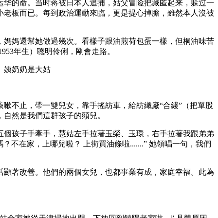
运华的命。当时蒋被日本人追捕，姑父冒险把藏匿起来，躲过一
小老板而已。每到政治運動來臨，更是提心掉膽，雖然本人沒被
，媽媽還幫她做過幾次。看樣子跟油煎荷包蛋一樣，但桐油味苦
953年生）聰明伶俐，剛會走路。
。姨奶奶是大姑
嗽不止，帶一雙兒女，靠手搖紡車，給紡織廠“合綫”（把單股
，自然是我們這群孩子的頭兒。
五個孩子手牽手，慧姑左手拉著玉榮、玉環，右手拉著我跟弟弟
家，上哪兒啦？ 上街買油條啦.......” 她領唱一句，我們
活顯著改善。他們的兩個女兒，也都事業有成，家庭幸福。此為