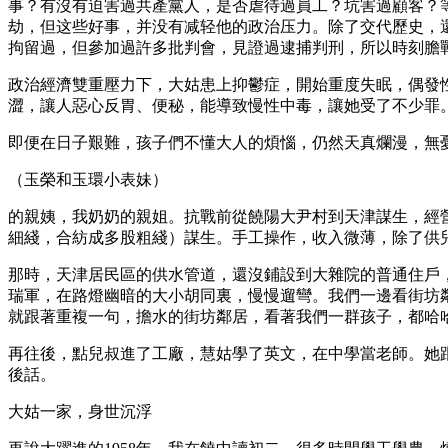
事？有沒有迫害過共產黨人，是否虐待過員工？坑害過顧客？
劫，但这些好事，并没有减轻他的政治压力。除了交代歷史，
拘留過，但參加過許多批判會，見證過逮捕判刑，所以時刻膽
政治經濟雙重壓力下，大姑患上抑鬱症，開始重度失眠，偶發
澀，讓人惡心反胃、便秘，能導致慢性中毒，讓她受了不少罪。
即便在日子艱難，孩子們不懂大人的煩惱，仍然天真爛漫，無
（玉榮和玉環小表妹）
的親姨，我奶奶的親姐。抗戰前從饒陽大尹村到天津謀生，經
細綫，合紡成多股粗綫）謀生。手工操作，收入微薄，除了供
那時，天津居民區的供水管道，還沒鋪設到大雜院的普通住戶
瑞軍，在路燈幽暗的大小胡同裏，慢慢遛彎。我們一邊看街坊鄰居打
就跟著重複一句，擔水的街坊鄰居，看著我們一群孩子，都哈
再往後，點兒叔進了工廠，慧姑學了英文，在中學當老師。她
後話。
大姑一家，身世沉浮