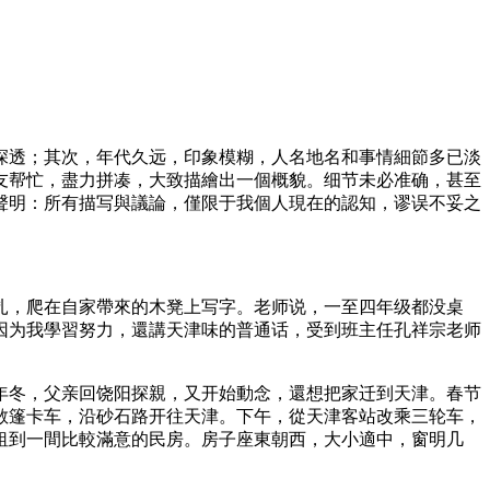
深透；其次，年代久远，印象模糊，人名地名和事情細節多已淡
友帮忙，盡力拼凑，大致描繪出一個概貌。细节未必准确，甚至
聲明：所有描写與議論，僅限于我個人現在的認知，谬误不妥之
扎，爬在自家帶來的木凳上写字。老师说，一至四年级都没桌
因为我學習努力，還講天津味的普通话，受到班主任孔祥宗老师
4年冬，父亲回饶阳探親，又开始動念，還想把家迁到天津。春节
敞篷卡车，沿砂石路开往天津。下午，從天津客站改乘三轮车，
租到一間比較滿意的民房。房子座東朝西，大小適中，窗明几