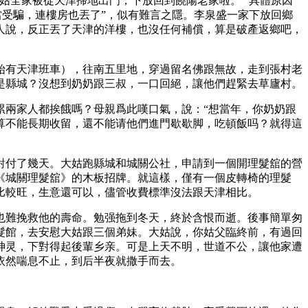
姑全家被從天津掃地出門，下放回到饒陽老家啦。” 具體原因
當受騙，連樓房也丟了”，似有難言之隱。李泉盛一家下放回鄉
人說，反正丟了天津的洋樓，也沒任何補償，算是破產返鄉吧，
始有天津班車），往南五里地，穿過留名佛跟無故，走到張村老
是縣城？沒想到奶奶跟三叔，一口回絕，讓他們趕緊去草廬村。
累兩家人都挨餓嗎？母親爲此嘆口氣，說：“想當年，你奶奶跟
算不能長期收留，還不能请他們進門歇歇脚，吃頓飯吗？就得這
對付了幾天。大姑跑縣城和城關公社，申請到一個開理髮舘的營
《城關理髮舘》的木板招牌。就這樣，僅有一個皮轉椅的理髮
比較旺，生意還可以，儘管收費標準沒法跟天津相比。
也難挽救他的壽命。勉强拖到冬天，終於含恨而逝。後事簡單匆
髮館，去安慰大姑跟三個弟妹。大姑說，你姑父臨終前，有過回
神灵，下對得起後輩乡亲。可是上天不明，世道不公，讓他家遭
依然喘息不止，到后半夜就撒手而去。