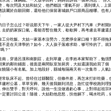
，燒水泥，煉鋼鐵。一天放學回村，媽媽告訴我一個坏消息：“你大
，每次問及大姑和姑父，他們都說 “運氣不好，遇到壞人，上
應該屬於自願回鄉，還给他们保留著城鎮戶口跟商品糧哪。也有
！
的日子怎么过？听说那天下午，一家人從大尹村下汽車（尹村開
，去奶奶家探口氣，看能否暫住幾天，歇歇脚，再考慮去草廬還
靠工分吃飯。大姑一家基本沒勞力，怎麽掙全家口糧？那不得拖
還不是在天津學的？如今，大人孩子落难求助，够可怜的了。就
嗎？”
往南，穿過呂漢和南劉莊，走到草廬，在李姓本家幫助下，勉强
朝東的鄰街鋪面，後面是兩間臥室加厨房，大姑還讓我給寫了個
在饒陽小有名氣。加上地段好，縣城每隔兩天有一次集市，人氣
經常臥床不起。曾经住过縣醫院，但條件差，再怎末打針吃藥，
草廬村公墓，草草安葬。幾天後我聽到消息，急忙從學校跑到理
，伸出雙手，對天呼叫。說他一生沒做過虧心事，上對得起祖宗
一定要討回公道！隨後，大姑勸他息怒，扶他躺下，喝水吃药，