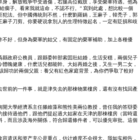
單身，解放戰爭中受過傷，右腿高位截肢，享受榮軍待遇。他為
給瘸子。看來我就這命，不認不行。” 寫到此處，想比較一個
至犯法。但中國傳統則不然，什麽劉羅鍋，王麻子，韓禿子，郭
王麻子刀剪。你要硬说拿別人的生理特徵起名，一定有貶損和歧
件不好，但身為榮軍的姑父，有固定的榮軍補助，加上各種優
爲縣政府公務員，跟縣委幹部索囯壯結婚，生活安穩，兩個兒子
今體魄健康，什麽活兒都能幹。大姑再婚之後，又生一男二女，
該歸功於兩個父親：養父有紅色家庭背景，為你們爭取了較好
去世前的一件事，就是津失去的那棟物業樓房，還有沒有找回產
，南開大學經濟系主任滕維藻和熊性美兩位教授，曾任我的答辯委
約接待過他們，跟他們提起過大姑家在天津的那棟樓房（當時還
料，而且涉及海外關係，符合歸還條件者，可以優先审批。這個
收容遣送和资产充公是重点，估计难度不会很大。我如实相告，