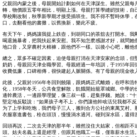
父親回内蒙之後，母親開始計劃如何在天津謀生。雖然父親每
轉，物價跟五零年相比，明顯上漲。母親打算學縫紉技術，自
學校剛改制，秋季新學期才接受插班生。我不得不暫時休學，
口，去翻看他的書攤，以舊換新，樂此不疲。
有天下午，媽媽讓我提上鉄壺，到胡同口的茶舘去打開水。我
喝退施暴者，把我扶起來安慰。我不知怎麽感謝才好，就問她們
地口音，又穿農村大棉褲，跟他們不一樣。以後小心吧，離他們
總之，眾多不確定因素，迫使母親打消在天津安家的念頭，但
奶奶，母親回天津全職學習。母親經過一年培訓，于1955年
收費低廉，口碑相傳，很快建起人脈關係。有了母親的現金收
此後，父親於1956年冬回到饒陽，跟媽媽正式離婚，在呼和
化，1958年冬天，公共食堂解散，飢餓開始籠罩城鄉。中學
邊幹農活，一邊跟學理髮，像三叔一樣，趕集掙錢。她說：“十
堅定地反駁說：“如果孩子考不上，你們讓他幹啥活兒我都不反
为了上学和吃饱，我們母子三人，搬到合方公社的東萬艾村。
衣服塞進書包，栓在頭頂，慢慢淌水過河。碰到深水區，還得
回頭再説，二次去天津的那半年，雖然沒住大姑家，但相距不
頭。姑夫名義上還是經理，但跟其他職工一樣，僅靠薪水生活