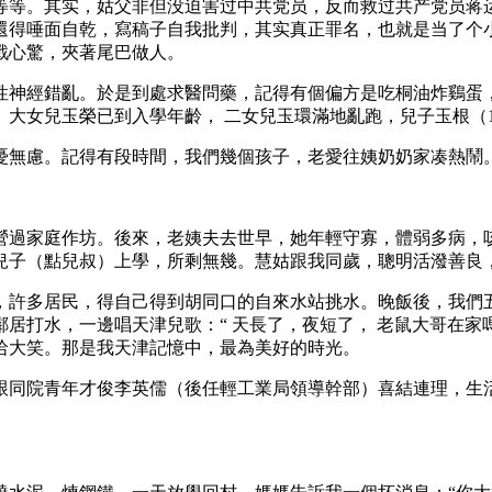
等等。其实，姑父非但没迫害过中共党员，反而救过共产党员蒋
還得唾面自乾，寫稿子自我批判，其实真正罪名，也就是当了个
戰心驚，夾著尾巴做人。
性神經錯亂。於是到處求醫問藥，記得有個偏方是吃桐油炸鷄蛋
大女兒玉榮已到入學年齡， 二女兒玉環滿地亂跑，兒子玉根（1
憂無慮。記得有段時間，我們幾個孩子，老愛往姨奶奶家凑熱鬧
營過家庭作坊。後來，老姨夫去世早，她年輕守寡，體弱多病，咳
兒子（點兒叔）上學，所剩無幾。慧姑跟我同歲，聰明活潑善良
，許多居民，得自己得到胡同口的自來水站挑水。晚飯後，我們
水，一邊唱天津兒歌：“ 天長了，夜短了， 老鼠大哥在家嗎？不在
哈大笑。那是我天津記憶中，最為美好的時光。
跟同院青年才俊李英儒（後任輕工業局領導幹部）喜結連理，生