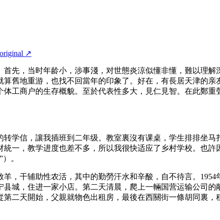
original
↗
。首先，当时年龄小，涉事淺，对世態炎涼似懂非懂，難以理解
就算舊地重游，也找不回當年的印象了。好在，有長居天津的亲
个体工商户的生存概貌。至於代表性多大，見仁見智。在此鄭重
的转学信，讓我插班到二年级。教室裏沒有课桌，学生排排坐马
材統一，教学进度也差不多，所以我很快适应了乡村学校。也許
”）。
羊，干辅助性农活，其中的勤勞汗水和辛酸，自不待言。195
宁县城，住进一家小店。第二天清晨，爬上一輛国营运输公司的
從第二天開始，父親就物色出租房，最後在西關街一條胡同裏，